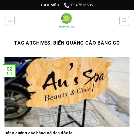
Skip
0947515686
SAO MỘC
to
content
TAG ARCHIVES:
BIỂN QUẢNG CÁO BẰNG GỖ
02
Th3
Bảng quảng cáo bằng gỗ đẹp độc lạ