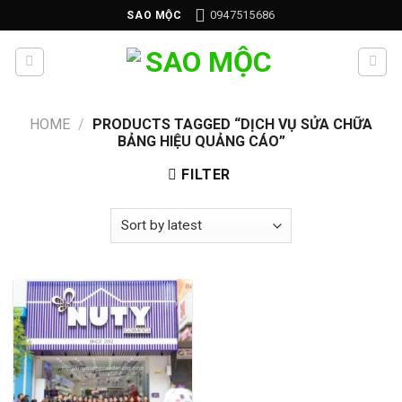
Skip
0947515686
SAO MỘC
to
content
HOME
/
PRODUCTS TAGGED “DỊCH VỤ SỬA CHỮA
BẢNG HIỆU QUẢNG CÁO”
FILTER