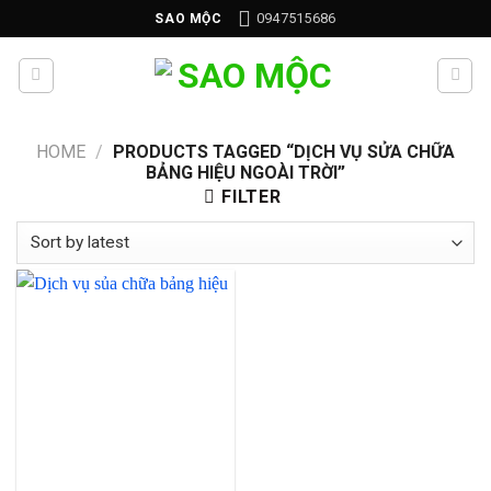
Skip
0947515686
SAO MỘC
to
content
HOME
/
PRODUCTS TAGGED “DỊCH VỤ SỬA CHỮA
BẢNG HIỆU NGOÀI TRỜI”
FILTER