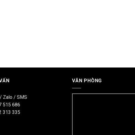
 VẤN
VĂN PHÒNG
 / Zalo / SMS
7 515 686
2 313 335