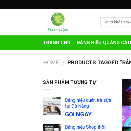
Skip
to
content
Search
for:
TRANG CHỦ
BẢNG HIỆU QUẢNG CÁ
HOME
/
PRODUCTS TAGGED “BẢN
SẢN PHẨM TƯƠNG TỰ
Bảng hiệu quán trà sữa
tại Đà Nẵng
GỌI NGAY
Bảng hiệu Shop thời