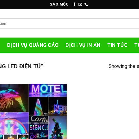
SAO MỘC
O
DỊCH VỤ QUẢNG CÁO
DỊCH VỤ IN ẤN
TIN TỨC
T
G LED ĐIỆN TỬ”
Showing the s