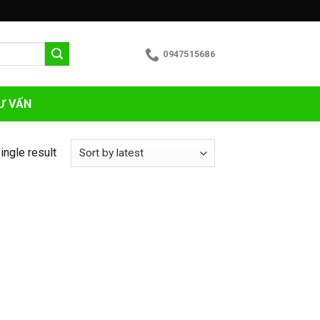
0947515686
Ư VẤN
ingle result