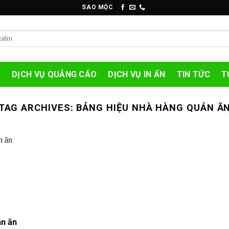
SAO MỘC
O
DỊCH VỤ QUẢNG CÁO
DỊCH VỤ IN ẤN
TIN TỨC
T
TAG ARCHIVES:
BẢNG HIỆU NHÀ HÀNG QUÁN Ă
án ăn