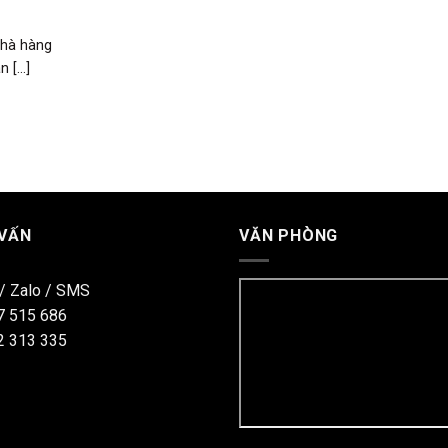
nhà hàng
[...]
 VẤN
VĂN PHÒNG
 / Zalo / SMS
7 515 686
2 313 335